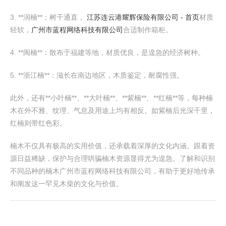
3. **润楠**：树干通直，
江苏连云港耀辉保险有限公司 - 首页
材质
轻软，
广州市蓝程网络科技有限公司
合适制作箱柜。
4. **闽楠**：散布于福建等地，材质优良，是遑急的经济树种。
5. **浙江楠**：滋长在南边地区，木质鉴定，耐腐性强。
此外，还有**小叶楠**、**大叶楠**、**紫楠**、**红楠**等，每种楠
木在外不雅、纹理、气息及用途上均有相反。如紫楠后光深千里，
红楠则带红色彩。
楠木不仅具有极高的实用价值，还承载着深厚的文化内涵。跟着资
源日益稀缺，保护与合理哄骗楠木资源显得尤为遑急。了解和识别
不同品种的楠木广州市蓝程网络科技有限公司，有助于更好地传承
和阐发这一罕见木柴的文化与价值。