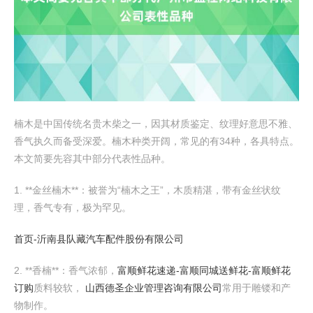
楠木是中国传统名贵木柴之一，因其材质鉴定、纹理好意思不雅、
香气执久而备受深爱。楠木种类开阔，常见的有34种，各具特点。
本文简要先容其中部分代表性品种。
1. **金丝楠木**：被誉为“楠木之王”，木质精湛，带有金丝状纹
理，香气专有，极为罕见。
首页-沂南县队藏汽车配件股份有限公司
2. **香楠**：香气浓郁，
富顺鲜花速递-富顺同城送鲜花-富顺鲜花
订购
质料较软，
山西德圣企业管理咨询有限公司
常用于雕镂和产
物制作。